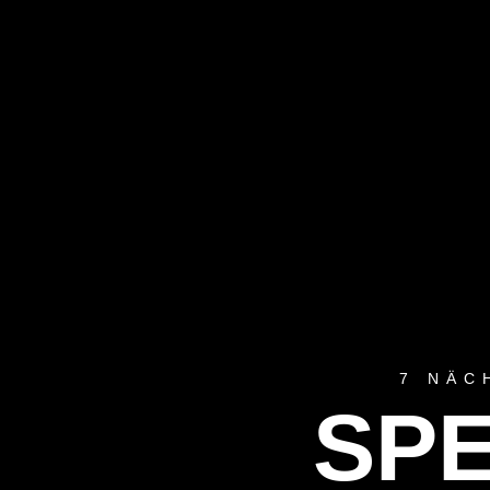
7 NÄC
SP